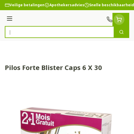
Ga naar de inhoud
Veilige betalingen
Apothekersadvies
Snelle beschikbaarheid
Menu
Zoek
Product, merk, categorie...
Pilos Forte Blister Caps 6 X 30