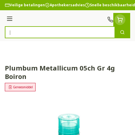
Ga naar de inhoud
Veilige betalingen
Apothekersadvies
Snelle beschikbaarheid
Menu
Zoek
Product, merk, categorie...
Plumbum Metallicum 05ch Gr 4g
Boiron
Geneesmiddel