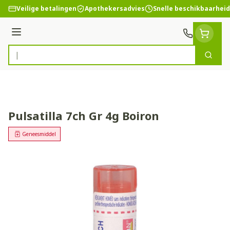
Ga naar de inhoud
Veilige betalingen
Apothekersadvies
Snelle beschikbaarheid
Menu
Zoek
Product, merk, categorie...
Pulsatilla 7ch Gr 4g Boiron
Geneesmiddel