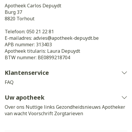
Apotheek Carlos Depuydt
Burg 37
8820
Torhout
Telefoon:
050 21 22 81
E-mailadres:
advies@
apotheek-depuydt.be
APB nummer:
313403
Apotheek titularis:
Laura Depuydt
BTW nummer:
BE0899218704
Klantenservice
FAQ
Uw apotheek
Over ons
Nuttige links
Gezondheidsnieuws
Apotheker
van wacht
Voorschrift
Zorgtarieven