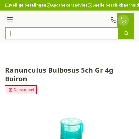
Ga naar de inhoud
Veilige betalingen
Apothekersadvies
Snelle beschikbaarheid
Menu
Zoek
Product, merk, categorie...
Ranunculus Bulbosus 5ch Gr 4g
Boiron
Geneesmiddel