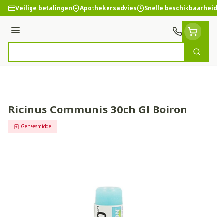
Ga naar de inhoud
Veilige betalingen
Apothekersadvies
Snelle beschikbaarheid
Menu
Zoek
Product, merk, categorie...
Ricinus Communis 30ch Gl Boiron
Geneesmiddel