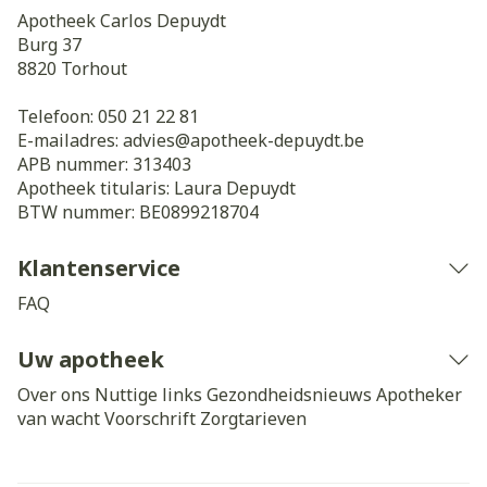
Apotheek Carlos Depuydt
Burg 37
8820
Torhout
Telefoon:
050 21 22 81
E-mailadres:
advies@
apotheek-depuydt.be
APB nummer:
313403
Apotheek titularis:
Laura Depuydt
BTW nummer:
BE0899218704
Klantenservice
FAQ
Uw apotheek
Over ons
Nuttige links
Gezondheidsnieuws
Apotheker
van wacht
Voorschrift
Zorgtarieven