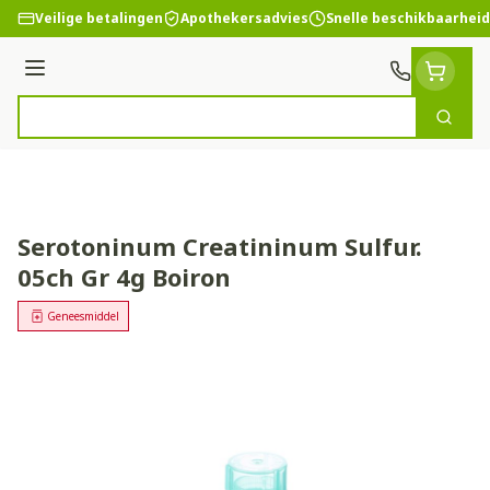
Ga naar de inhoud
Veilige betalingen
Apothekersadvies
Snelle beschikbaarheid
Menu
Zoek
Product, merk, categorie...
Serotoninum Creatininum Sulfur.
05ch Gr 4g Boiron
Geneesmiddel