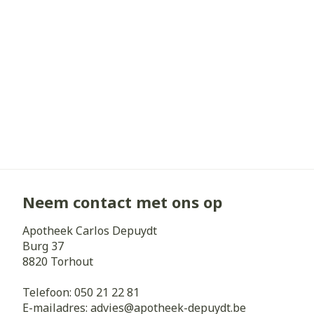
Zuurstof
Eelt
Eksteroog - li
Ademhalingss
Toon meer
Spieren en g
Specifiek vo
Naalden en s
Lichaamsverzo
Infecties
Spuiten
Deodorant
Oplossing voor
Neem contact met ons op
Gezichtsverzo
Naalden
Luizen
Apotheek Carlos Depuydt
Naalden voor 
Burg 37
- pennaalden
8820
Torhout
Diagnostica
Toon meer
Telefoon:
050 21 22 81
E-mailadres:
advies@
apotheek-depuydt.be