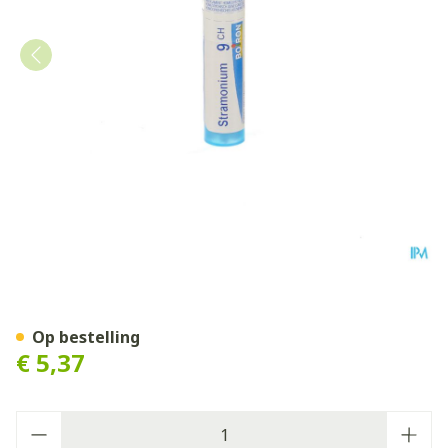
Stramonium 9ch Gr 4g Boir
Op bestelling
€ 5,37
Aantal