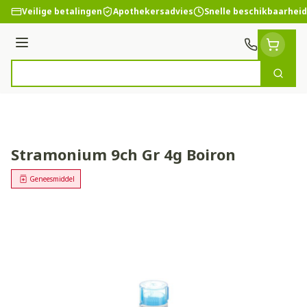
Ga naar de inhoud
Veilige betalingen
Apothekersadvies
Snelle beschikbaarheid
Menu
Zoek
Product, merk, categorie...
Stramonium 9ch Gr 4g Boiron
Geneesmiddel