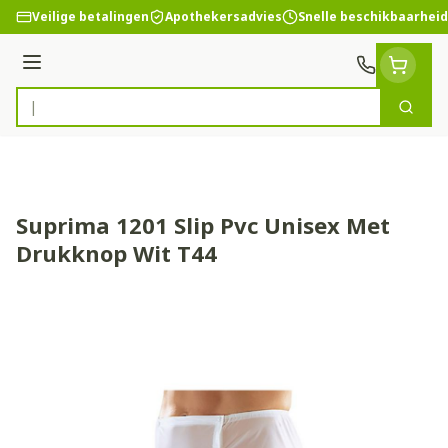
Ga naar de inhoud
Veilige betalingen
Apothekersadvies
Snelle beschikbaarheid
Menu
Zoek
Product, merk, categorie...
Suprima 1201 Slip Pvc Unisex Met
Drukknop Wit T44