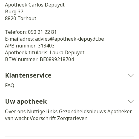
Apotheek Carlos Depuydt
Burg 37
8820
Torhout
Telefoon:
050 21 22 81
E-mailadres:
advies@
apotheek-depuydt.be
APB nummer:
313403
Apotheek titularis:
Laura Depuydt
BTW nummer:
BE0899218704
Klantenservice
FAQ
Uw apotheek
Over ons
Nuttige links
Gezondheidsnieuws
Apotheker
van wacht
Voorschrift
Zorgtarieven