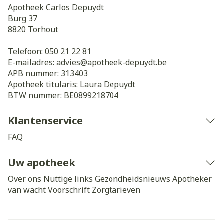
Apotheek Carlos Depuydt
Burg 37
8820
Torhout
Telefoon:
050 21 22 81
E-mailadres:
advies@
apotheek-depuydt.be
APB nummer:
313403
Apotheek titularis:
Laura Depuydt
BTW nummer:
BE0899218704
Klantenservice
FAQ
Uw apotheek
Over ons
Nuttige links
Gezondheidsnieuws
Apotheker
van wacht
Voorschrift
Zorgtarieven