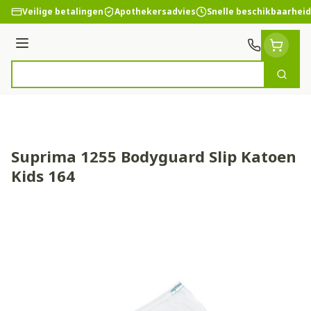
Ga naar de inhoud
Veilige betalingen
Apothekersadvies
Snelle beschikbaarheid
Menu
Zoek
Product, merk, categorie...
Suprima 1255 Bodyguard Slip Katoen
Kids 164