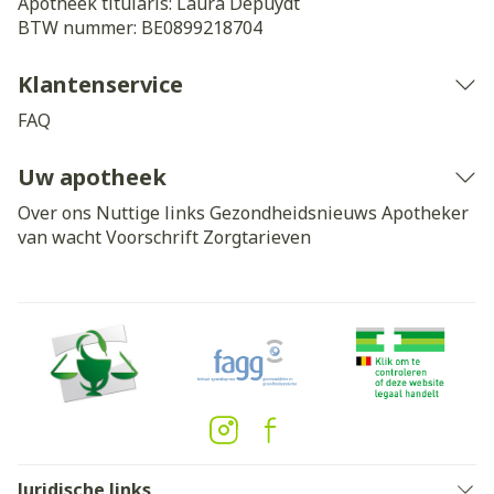
Apotheek titularis:
Laura Depuydt
BTW nummer:
BE0899218704
Klantenservice
FAQ
Uw apotheek
Over ons
Nuttige links
Gezondheidsnieuws
Apotheker
van wacht
Voorschrift
Zorgtarieven
Juridische links