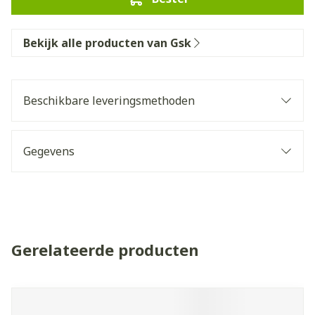
Bekijk alle producten van Gsk
Beschikbare leveringsmethoden
Gegevens
Gerelateerde producten
Navigeren door de elementen van de carrousel is mogelijk 
Druk om carrousel over te slaan
Druk op om naar carrouselnavigatie te gaan