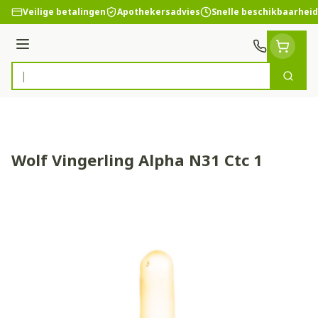
Ga naar de inhoud
Veilige betalingen
Apothekersadvies
Snelle beschikbaarheid
Menu
Zoek
Product, merk, categorie...
Wolf Vingerling Alpha N31 Ctc 1