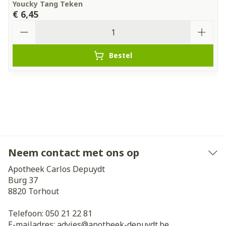
Youcky Tang Teken
€ 6,45
Aantal
Bestel
Neem contact met ons op
Apotheek Carlos Depuydt
Burg 37
8820
Torhout
Telefoon:
050 21 22 81
E-mailadres:
advies@
apotheek-depuydt.be