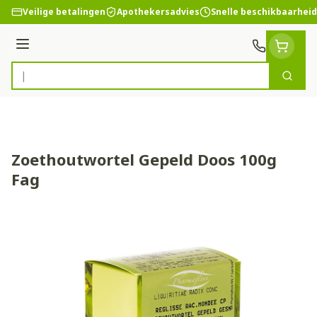
Ga naar de inhoud
Veilige betalingen
Apothekersadvies
Snelle beschikbaarheid
Menu
Zoek
Product, merk, categorie...
Zoethoutwortel Gepeld Doos 100g
Fag