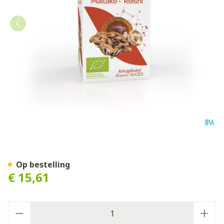
Arkocaps Shiitake Maitake R
Op bestelling
€ 15,61
Aantal