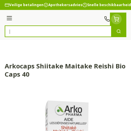
Ga naar de inhoud
Veilige betalingen
Apothekersadvies
Snelle beschikbaarheid
Menu
Zoek
Product, merk, categorie...
Arkocaps Shiitake Maitake Reishi Bio
Caps 40