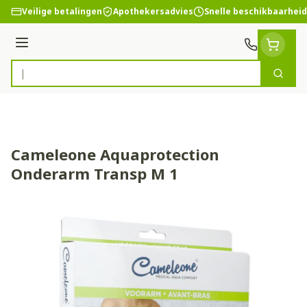
Ga naar de inhoud
Veilige betalingen
Apothekersadvies
Snelle beschikbaarheid
Menu
Zoek
Product, merk, categorie...
Cameleone Aquaprotection
Onderarm Transp M 1