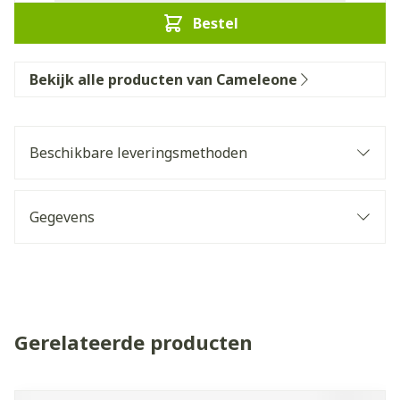
Bestel
Bekijk alle producten van Cameleone
Beschikbare leveringsmethoden
Gegevens
Gerelateerde producten
Navigeren door de elementen van de carrousel is mogelijk 
Druk om carrousel over te slaan
Druk op om naar carrouselnavigatie te gaan