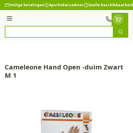
Ga naar de inhoud
Veilige betalingen
Apothekersadvies
Snelle beschikbaarheid
Menu
Zoek
Product, merk, categorie...
Cameleone Hand Open -duim Zwart
M 1