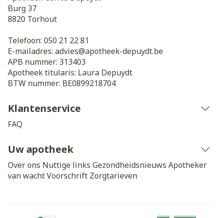
Burg 37
8820
Torhout
Telefoon:
050 21 22 81
E-mailadres:
advies@
apotheek-depuydt.be
APB nummer:
313403
Apotheek titularis:
Laura Depuydt
BTW nummer:
BE0899218704
Klantenservice
FAQ
Uw apotheek
Over ons
Nuttige links
Gezondheidsnieuws
Apotheker
van wacht
Voorschrift
Zorgtarieven