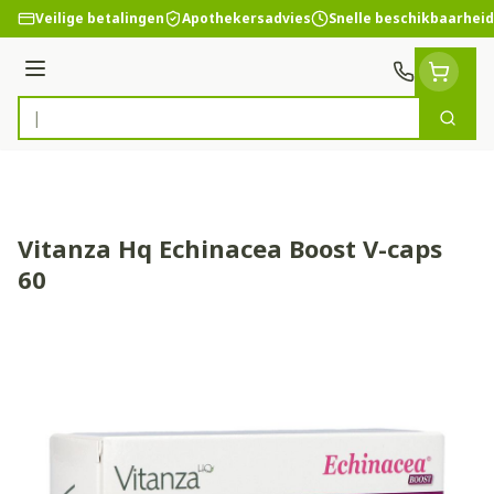
Ga naar de inhoud
Veilige betalingen
Apothekersadvies
Snelle beschikbaarheid
Menu
Zoek
Product, merk, categorie...
Vitanza Hq Echinacea Boost V-caps
60