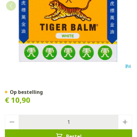
Tijger Balsem Wit 30g
Op bestelling
€ 10,90
Aantal
Bestel