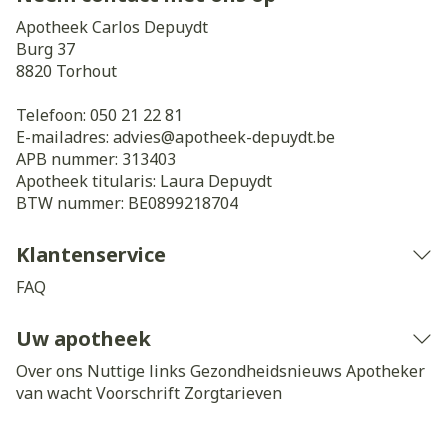
Apotheek Carlos Depuydt
Burg 37
8820
Torhout
Telefoon:
050 21 22 81
E-mailadres:
advies@
apotheek-depuydt.be
APB nummer:
313403
Apotheek titularis:
Laura Depuydt
BTW nummer:
BE0899218704
Klantenservice
FAQ
Uw apotheek
Over ons
Nuttige links
Gezondheidsnieuws
Apotheker
van wacht
Voorschrift
Zorgtarieven