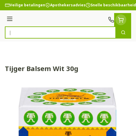
Ga naar de inhoud
Veilige betalingen
Apothekersadvies
Snelle beschikbaarheid
Menu
Zoek
Product, merk, categorie...
Tijger Balsem Wit 30g